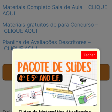
Materiais Completo Sala de Aula – CLIQUE
AQUI
Materiais gratuitos de para Concurso –
CLIQUE AQUI
Planilha de Avaliações Descritores –
CLIQUE AQUI
Fechar
CURSOS - ACESSO 100% GRATUITO!
Comece agora!