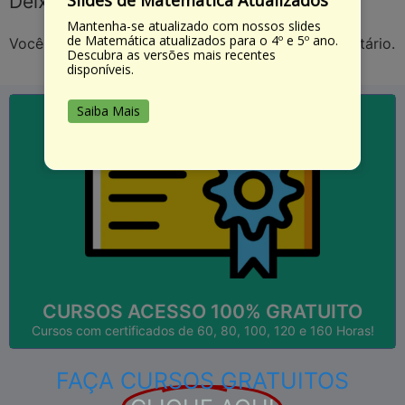
Slides de Matemática Atualizados
Deixe um comentário
Mantenha-se atualizado com nossos slides
de Matemática atualizados para o 4º e 5º ano.
Você precisa fazer o
login
para publicar um comentário.
Descubra as versões mais recentes
disponíveis.
Saiba Mais
SAIBA MAIS
...
Empregos; Currículos; Qualificação; Aperfeiçoamento,
Válido em todo o Brasil! Útil para: Faculdades;
CURSOS COM CERTIFICADOS!
CURSOS ACESSO 100% GRATUITO
Cursos com certificados de 60, 80, 100, 120 e 160 Horas!
FAÇA CURSOS GRATUITOS