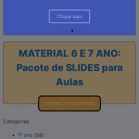
Clique aqui
Clique aqui
Clique aqui
MATERIAL 6 E 7 ANO:
Pacote de SLIDES para
Aulas
CONHEÇA O MATERIAL
Categorias
1º ano
(58)