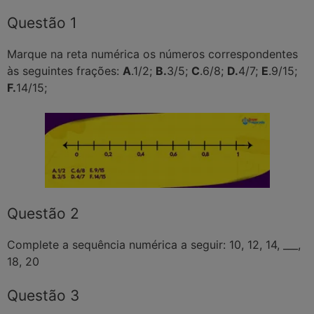
Questão 1
Marque na reta numérica os números correspondentes
às seguintes frações:
A
.1/2;
B.
3/5;
C
.6/8;
D.
4/7;
E
.9/15;
F.
14/15;
Questão 2
Complete a sequência numérica a seguir: 10, 12, 14, ___,
18, 20
Questão 3