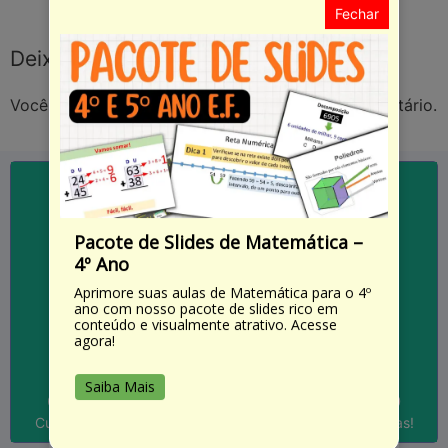
Fechar
Deixe um comentário
Você precisa fazer o
login
para publicar um comentário.
Pacote de Slides de Matemática –
SAIBA MAIS
4º Ano
Aprimore suas aulas de Matemática para o 4º
...
ano com nosso pacote de slides rico em
Empregos; Currículos; Qualificação; Aperfeiçoamento,
conteúdo e visualmente atrativo. Acesse
Válido em todo o Brasil! Útil para: Faculdades;
agora!
CURSOS COM CERTIFICADOS!
Saiba Mais
CURSOS ACESSO 100% GRATUITO
Cursos com certificados de 60, 80, 100, 120 e 160 Horas!