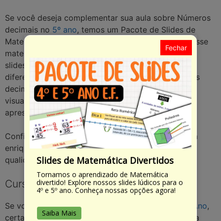
Se você deseja complementar sua aula sobre Números
decimais no
5º ano
, temos um Pacote de Slides de
Matemática –
4º
e
5º Ano
que pode ser útil. Com esse
Fechar
material, você terá à disposição uma variedade de
slides prontos, com explicações e exemplos sobre
diferentes temas da matemática, incluindo Números
decimais. Com os slides, os alunos terão um apoio
visual para melhor compreender o conteúdo
apresentado em sala de aula.
Confira nosso
PACOTE DE SLIDES
e aproveite para
enriquecer suas aulas com recursos visuais de
Slides de Matemática Divertidos
qualidade.
Tornamos o aprendizado de Matemática
divertido! Explore nossos slides lúdicos para o
Cursos na área da educação
4º e 5º ano. Conheça nossas opções agora!
Se você está buscando por Números decimais
5º Ano
,
Saiba Mais
certamente é porque é profissional ou estudante na