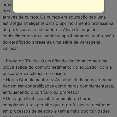
área da educação. De modo que constantemente
precisa se atualizar e estudar sobre novos assuntos
através de cursos. Os cursos em educação são uma
estratégia inteligente para o aprimoramento profissional
de professores e educadores. Além de adquirir
conhecimentos atualizados e aprofundados, a obtenção
do certificado apresenta uma série de vantagens
valiosas:
– Prova de Títulos: O certificado funciona como uma
prova sólida do comprometimento do educador com a
busca por excelência no ensino.
– Horas Complementares: As horas dedicadas ao curso
podem ser contabilizadas como horas complementares,
enriquecendo o currículo do professor.
– Destaque Profissional: O acúmulo de horas
complementares permite que o professor se destaque
em processos de seleção e tenha mais oportunidades