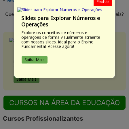
–
Neuropedagogia: Noções Básicas – 140 Horas
Fechar
Quer dar uma olhada em todos os cursos disponíveis?
Slides para Explorar Números e
Clique no texto abaixo:
Operações
Explore os conceitos de números e
operações de forma visualmente atraente
com nossos slides. Ideal para o Ensino
Fundamental. Acesse agora!
Slides Didáticos para Ensinar Frações
Facilite o ensino de frações no 4º e 5º ano com
Saiba Mais
nossos slides didáticos interativos. Engaje seus alunos
de maneira eficaz. Saiba mais!
Saiba Mais
CURSOS NA ÁREA DA EDUCAÇÃO
Cursos Profissionalizantes