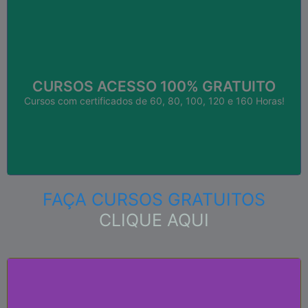
SAIBA MAIS
...
CURSOS ACESSO 100% GRATUITO
Empregos; Currículos; Qualificação; Aperfeiçoamento,
Válido em todo o Brasil! Útil para: Faculdades;
Cursos com certificados de 60, 80, 100, 120 e 160 Horas!
CURSOS COM CERTIFICADOS!
FAÇA CURSOS GRATUITOS
CLIQUE AQUI