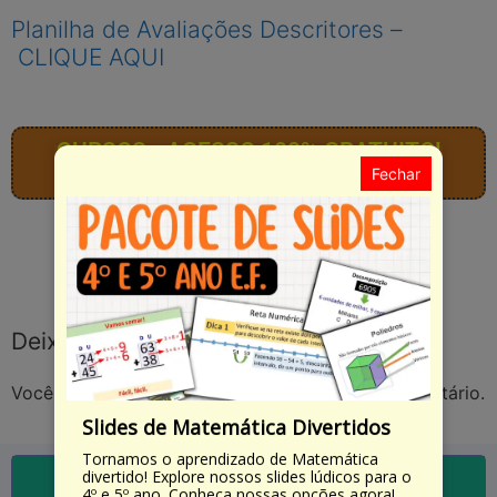
Planilha de Avaliações Descritores –
CLIQUE AQUI
CURSOS - ACESSO 100% GRATUITO!
Comece agora!
Fechar
Deixe um comentário
Você precisa fazer o
login
para publicar um comentário.
Slides de Matemática Divertidos
Tornamos o aprendizado de Matemática
divertido! Explore nossos slides lúdicos para o
4º e 5º ano. Conheça nossas opções agora!