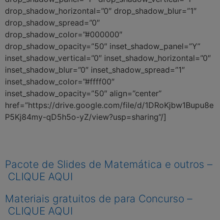
drop_shadow_horizontal=”0″ drop_shadow_blur=”1″
drop_shadow_spread=”0″
drop_shadow_color=”#000000″
drop_shadow_opacity=”50″ inset_shadow_panel=”Y”
inset_shadow_vertical=”0″ inset_shadow_horizontal=”0″
inset_shadow_blur=”0″ inset_shadow_spread=”1″
inset_shadow_color=”#ffff00″
inset_shadow_opacity=”50″ align=”center”
href=”https://drive.google.com/file/d/1DRoKjbw1Bupu8e
P5Kj84my-qD5h5o-yZ/view?usp=sharing”/]
Pacote de Slides de Matemática e outros –
CLIQUE AQUI
Materiais gratuitos de para Concurso –
CLIQUE AQUI