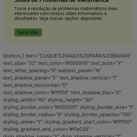
Torne a resolução de problemas matemáticos mais
interessante com nossos slides informativos e
desafiantes. Veja nossas opções disponíveis.
Saiba Mais
[button_1 text=”CLIQUE%20AQUI%20PARA%20BAIXAR”
text_size=”32″ text_color=”#000000″ text_bold=”Y”
text_letter_spacing=”0″ subtext_panel=”N”
text_shadow_panel=”Y” text_shadow_vertical=”1″
text_shadow_horizontal=”0″
text_shadow_color=”#ffff00″ text_shadow_blur=”0″
styling_width=”40″ styling_height=”30″
styling_border_color=”#000000″ styling_border_size=”1″
styling_border_radius=”6″ styling_border_opacity=”100″
styling_shine=”Y” styling_gradient_start_color=”#ffff00″
styling_gradient_end_color=”#ffa035″
drop_shadow_panel=”Y” drop_shadow_vertical=”1″