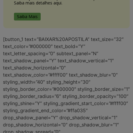
Saiba mais detalhes aqui.
Saiba Mais
[button_1 text=”BAIXAR%20APOSTILA” text_size=”32″
text_color=”#000000″ text_bold=”Y”
text_letter_spacing=”0″ subtext_panel=”N”
text_shadow_panel=”Y” text_shadow_vertical=”1″
text_shadow_horizontal=”0″
text_shadow_color=”#ffff00″ text_shadow_blur=”0″
styling_width=”40″ styling_height=”30″
styling_border_color=”#000000″ styling_border_size=”1″
styling_border_radius=”6″ styling_border_opacity=”100″
styling_shine=”Y” styling_gradient_start_color=”#ffff00″
styling_gradient_end_color=”#ffa035″
drop_shadow_panel=”Y” drop_shadow_vertical=”1″
drop_shadow_horizontal=”0″ drop_shadow_blur=”1″
drop_shadow_spread=”0″