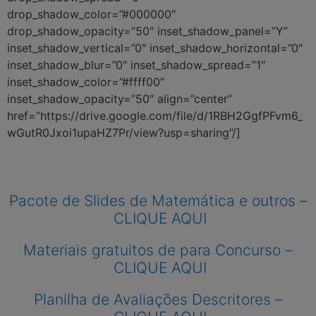
drop_shadow_color=”#000000″
drop_shadow_opacity=”50″ inset_shadow_panel=”Y”
inset_shadow_vertical=”0″ inset_shadow_horizontal=”0″
inset_shadow_blur=”0″ inset_shadow_spread=”1″
inset_shadow_color=”#ffff00″
inset_shadow_opacity=”50″ align=”center”
href=”https://drive.google.com/file/d/1RBH2GgfPFvm6_
wGutR0Jxoi1upaHZ7Pr/view?usp=sharing”/]
Pacote de Slides de Matemática e outros –
CLIQUE AQUI
Materiais gratuitos de para Concurso –
CLIQUE AQUI
Planilha de Avaliações Descritores –