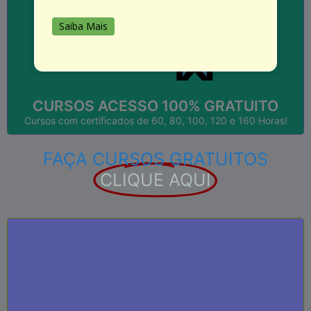
Saiba Mais
...
Empregos; Currículos; Qualificação; Aperfeiçoamento,
Válido em todo o Brasil! Útil para: Faculdades;
CURSOS COM CERTIFICADOS!
CURSOS ACESSO 100% GRATUITO
Cursos com certificados de 60, 80, 100, 120 e 160 Horas!
FAÇA CURSOS GRATUITOS
CLIQUE AQUI