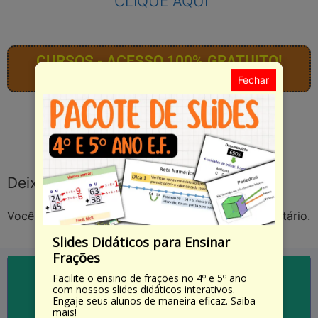
CLIQUE AQUI
CURSOS - ACESSO 100% GRATUITO!
Comece agora!
Fechar
Deixe um comentário
Você precisa fazer o
login
para publicar um comentário.
Slides Didáticos para Ensinar
Frações
Facilite o ensino de frações no 4º e 5º ano
com nossos slides didáticos interativos.
Engaje seus alunos de maneira eficaz. Saiba
SAIBA MAIS
mais!