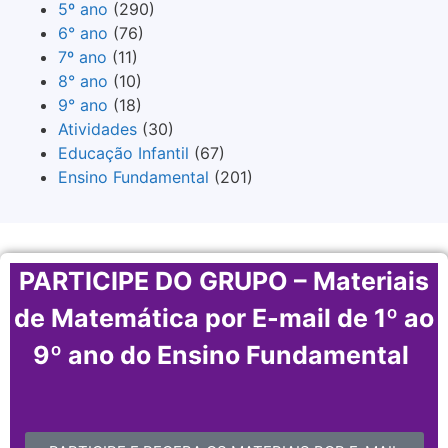
5º ano
(290)
6° ano
(76)
7º ano
(11)
8° ano
(10)
9° ano
(18)
Atividades
(30)
Educação Infantil
(67)
Ensino Fundamental
(201)
PARTICIPE DO GRUPO – Materiais
de Matemática por E-mail de 1º ao
9º ano do Ensino Fundamental