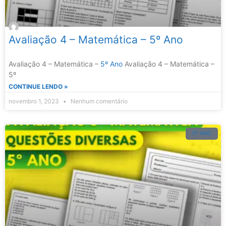
Avaliação 4 – Matemática – 5º Ano
Avaliação 4 – Matemática –
5º Ano
Avaliação 4 – Matemática –
5º
CONTINUE LENDO »
novembro 1, 2023
Nenhum comentário
5º ANO