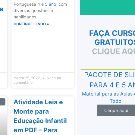
CURSOS CO
Portuguesa 4 e
5 ano
com
ra
diversas questões e
habilidades
CONTINUE LENDO »
FAÇA CURS
GRATUITO
CLIQUE AQ
PACOTE DE SL
março 25, 2022
Nenhum
comentário
PARA 4 E 5 
Material para as Aulas
Todo.
Atividade Leia e
O
Monte para
Clique aqui
Educação Infantil
em PDF – Para