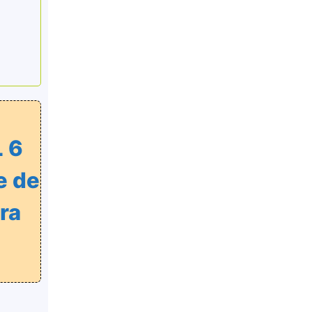
 6
e de
ra