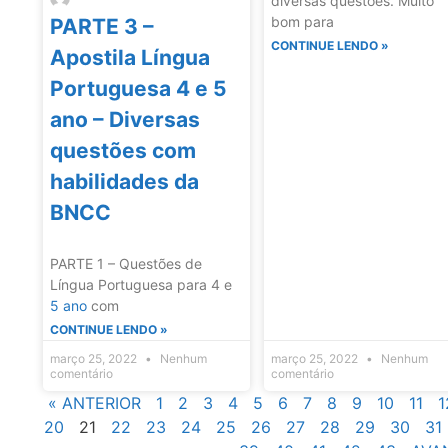
diversas questões. Muito
bom para
PARTE 3 –
CONTINUE LENDO »
Apostila Língua
Portuguesa 4 e 5
ano – Diversas
questões com
habilidades da
BNCC
PARTE 1 – Questões de
Língua Portuguesa para 4 e
5 ano
com
CONTINUE LENDO »
março 25, 2022
Nenhum
março 25, 2022
Nenhum
comentário
comentário
« ANTERIOR
1
2
3
4
5
6
7
8
9
10
11
1
20
21
22
23
24
25
26
27
28
29
30
31