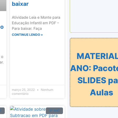
baixar
Atividade Leia e Monte para
Educação Infantil em PDF –
 o
Para baixar. Faça
CONTINUE LENDO »
MATERIAL
 o
ar.
ANO: Pacot
SLIDES pa
Aulas
março 25, 2022
Nenhum
comentário
O
5º ANO