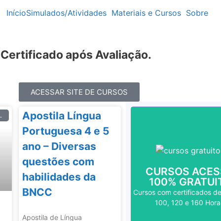
Início
Simulados/Atividades
Materiais e Cursos
Sobre
ertificado após Avaliação.
ACESSAR SITE DE CURSOS
Apostila Língua
L
Portuguesa 4 e 5
SAIBA MAIS
ano – Diversas
Aperfeiçoamento, ..
questões com
Qualificação;
CURSOS ACE
habilidades da
Empregos; Currículo
100% GRATUI
Útil para: Faculdade
BNCC
Cursos com certificados de
Válido em todo o Bras
100, 120 e 160 Hora
CERTIFICADO
Apostila de Língua