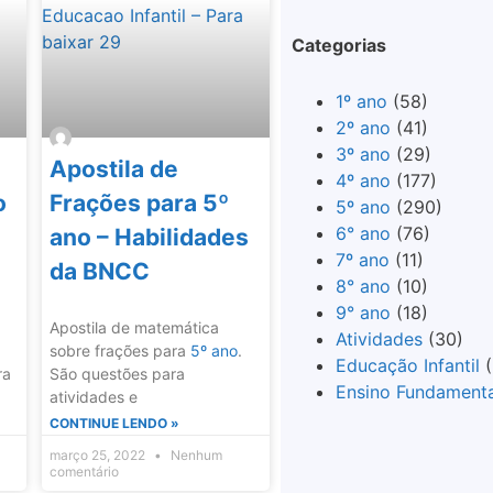
Categorias
1º ano
(58)
2º ano
(41)
3º ano
(29)
Apostila de
4º ano
(177)
o
Frações para 5º
5º ano
(290)
6° ano
(76)
ano – Habilidades
7º ano
(11)
da BNCC
8° ano
(10)
9° ano
(18)
Apostila de matemática
Atividades
(30)
sobre frações para
5º ano
.
Educação Infantil
(
ra
São questões para
Ensino Fundamenta
atividades e
CONTINUE LENDO »
março 25, 2022
Nenhum
comentário