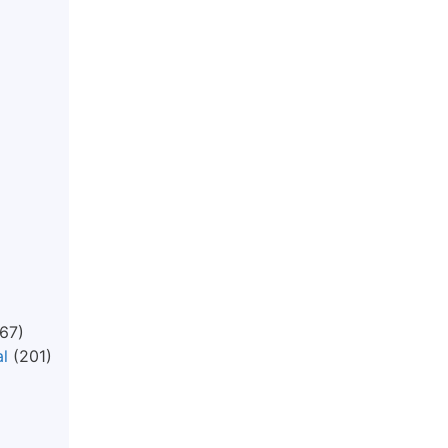
67)
l
(201)