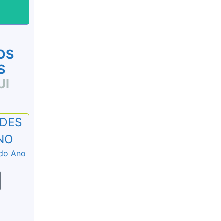
M
OS
S
UI
IDES
Material 4 e 5 ano:
ANO
Slides, planilhas,
 do Ano
ebook de desafios e
outros
Clique aqui